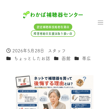
メ
イ
ン
コ
認定補聴器技能者在籍店
ン
障害者総合支援法取り扱い店
テ
ン
2026年5月28日
スタッフ
ツ
投稿日
著
へ
カテゴリー
カテゴリー
カテゴリー
ちょっとしたお話
函館
帯広
者
移
動