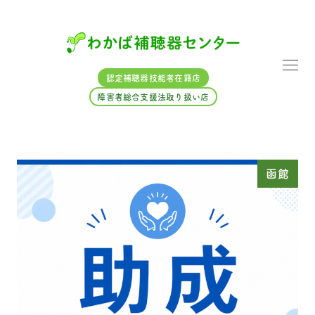
メ
イ
ン
コ
認定補聴器技能者在籍店
ン
障害者総合支援法取り扱い店
テ
ン
ツ
へ
函館
移
動